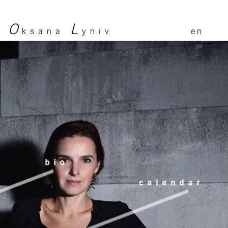
O
L
ksana
yniv
en
bio
calendar